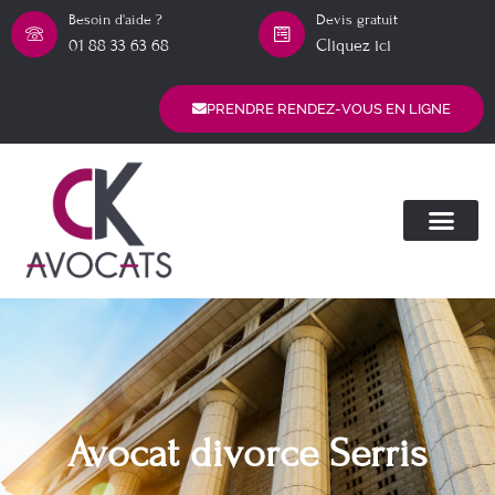
Besoin d'aide ?
Devis gratuit
01 88 33 63 68
Cliquez ici
PRENDRE RENDEZ-VOUS EN LIGNE
Avocat divorce Serris